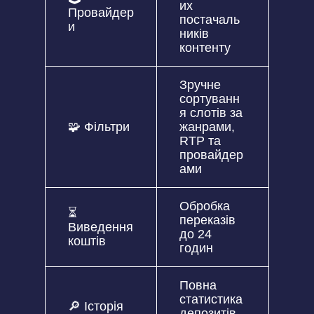
их
Провайдер
постачаль
и
ників
контенту
Зручне
сортуванн
я слотів за
🧩 Фільтри
жанрами,
RTP та
провайдер
ами
Обробка
⏳
переказів
Виведення
до 24
коштів
годин
Повна
статистика
🔎 Історія
депозитів,