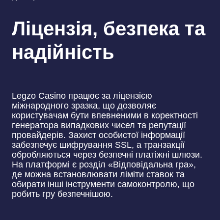
Ліцензія, безпека та
надійність
Legzo Casino працює за ліцензією
міжнародного зразка, що дозволяє
користувачам бути впевненими в коректності
генератора випадкових чисел та репутації
провайдерів. Захист особистої інформації
забезпечує шифрування SSL, а транзакції
обробляються через безпечні платіжні шлюзи.
На платформі є розділ «Відповідальна гра»,
де можна встановлювати ліміти ставок та
обирати інші інструменти самоконтролю, що
робить гру безпечнішою.