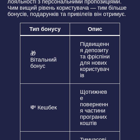
лояльності з персональними пропозиціями.
Чим вищий рівень користувача — тим більше
бонусів, подарунків та привілеїв він отримує.
Тип бонусу
Опис
Підвищенн
я депозиту
🎁
та фріспіни
Вітальний
для нових
бонус
користувач
ів
Щотижнев
е
поверненн
💸 Кешбек
я частини
програних
коштів
Тимчасові