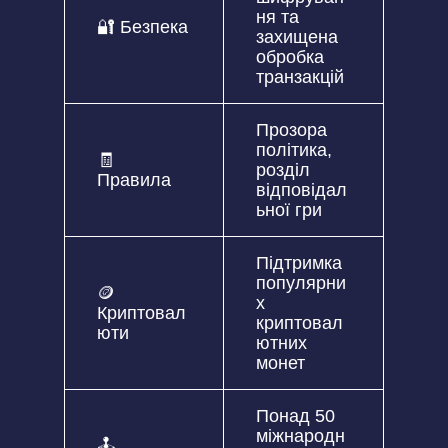
ня та
🔐 Безпека
захищена
обробка
транзакцій
Прозора
політика,
🧾
розділ
Правила
відповідал
ьної гри
Підтримка
популярни
🪙
х
Криптовал
криптовал
юти
ютних
монет
Понад 50
міжнародн
🕹️