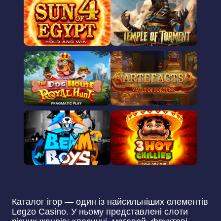
Каталог ігор — один із найсильніших елементів
Legzo Casino. У ньому представлені слоти