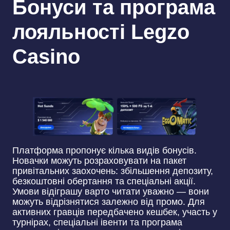
Бонуси та програма
лояльності Legzo
Casino
Платформа пропонує кілька видів бонусів.
Новачки можуть розраховувати на пакет
привітальних заохочень: збільшення депозиту,
безкоштовні обертання та спеціальні акції.
Умови відіграшу варто читати уважно — вони
можуть відрізнятися залежно від промо. Для
активних гравців передбачено кешбек, участь у
турнірах, спеціальні івенти та програма