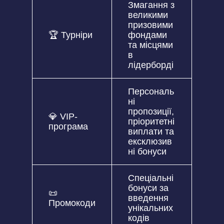
Змагання з
великими
призовими
🏆 Турніри
фондами
та місцями
в
лідерборді
Персональ
ні
пропозиції,
💎 VIP-
пріоритетні
програма
виплати та
ексклюзив
ні бонуси
Спеціальні
бонуси за
📜
введення
Промокоди
унікальних
кодів