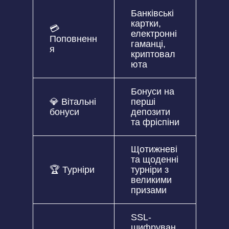
Банківські
картки,
💳
електронні
Поповненн
гаманці,
я
криптовал
юта
Бонуси на
💎 Вітальні
перші
бонуси
депозити
та фріспіни
Щотижневі
та щоденні
🏆 Турніри
турніри з
великими
призами
SSL-
шифруван