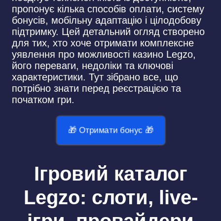
пропонує кілька способів оплати, систему
бонусів, мобільну адаптацію і цілодобову
підтримку. Цей детальний огляд створено
для тих, хто хоче отримати комплексне
уявлення про можливості казино Legzo,
його переваги, недоліки та ключові
характеристики. Тут зібрано все, що
потрібно знати перед реєстрацією та
початком гри.
🎁 Отримати бонус 🎁
Ігровий каталог
Legzo: слоти, live-
ігри, провайдери